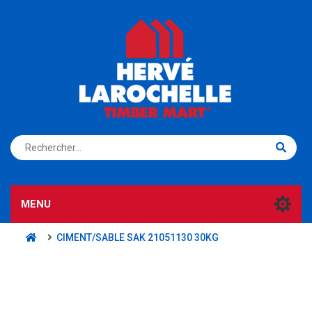
S'ENREGISTRER
CONNEXION
MENU
CIMENT/SABLE SAK 21051130 30KG