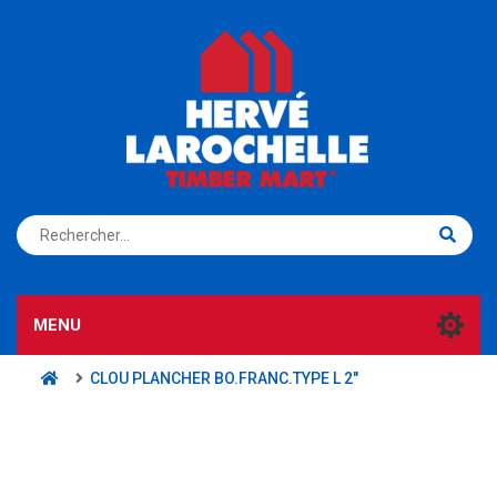
S'ENREGISTRER
CONNEXION
MENU
CLOU PLANCHER BO.FRANC.TYPE L 2"