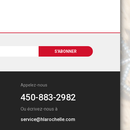
Appelez-nous
450-883-2982
Ou écrivez-nous à
service@hlarochelle.com