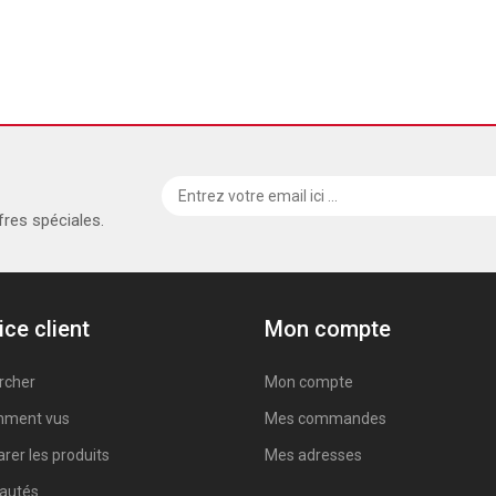
fres spéciales.
ice client
Mon compte
rcher
Mon compte
ment vus
Mes commandes
er les produits
Mes adresses
autés