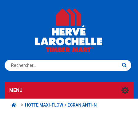
S'ENREGISTRER
CONNEXION
MENU
HOTTE MAXI-FLOW + ECRAN ANTI-N