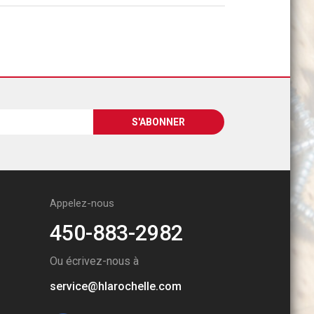
Appelez-nous
450-883-2982
Ou écrivez-nous à
service@hlarochelle.com