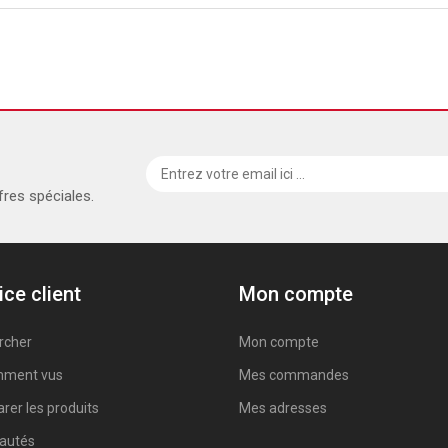
fres spéciales.
ice client
Mon compte
rcher
Mon compte
ment vus
Mes commandes
er les produits
Mes adresses
autés