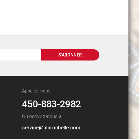
Appelez-nous
450-883-2982
Ou écrivez-nous à
service@hlarochelle.com