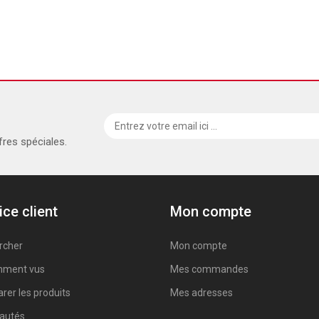
fres spéciales.
ice client
Mon compte
rcher
Mon compte
ment vus
Mes commandes
er les produits
Mes adresses
autés