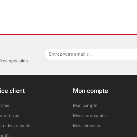
fres spéciales.
ice client
Mon compte
rcher
Mon compte
ment vus
Mes commandes
er les produits
Mes adresses
autés