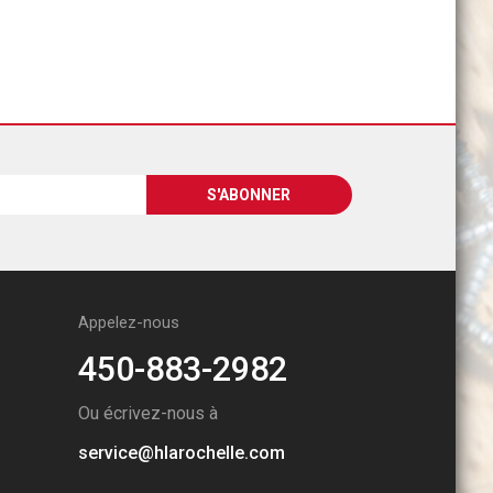
Appelez-nous
450-883-2982
Ou écrivez-nous à
service@hlarochelle.com