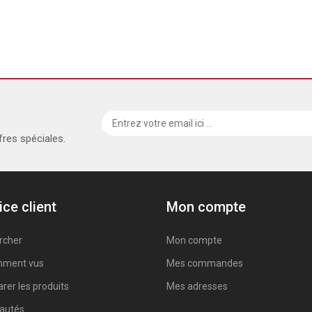
fres spéciales.
ice client
Mon compte
rcher
Mon compte
ment vus
Mes commandes
er les produits
Mes adresses
autés