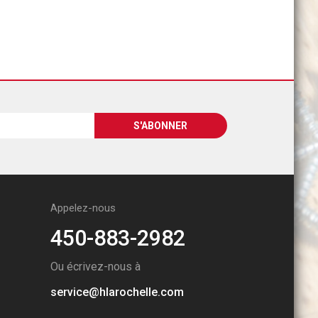
Appelez-nous
450-883-2982
Ou écrivez-nous à
service@hlarochelle.com