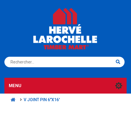
S'ENREGISTRER
CONNEXION
MENU
V JOINT PIN 6"X16'